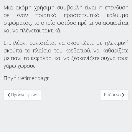
Μια ακόμη χρήσιμη συμβουλή είναι η επένδυση
σε έναν ποιοτικό προστατευτικό κάλυμμα
στρώματος, το οποίο ωστόσο πρέπει να αφαιρείται
και να πλένεται τακτικά.
Επιπλέον, συνιστάται να σκουπίζετε με ηλεκτρική
σκούπα το πλαίσιο του κρεβατιού, να καθαρίζετε
με πανί το κεφαλάρι και να ξεσκονίζετε συχνά τους
γύρω χώρους.
Πηγή : iefimerida.gr
Προηγούμενο άρθρο: Θρόμβωση: Καινοτόμος φωτοθεραπεία δια
Επόμενο άρθρο
Προηγούμενο
Επόμενο