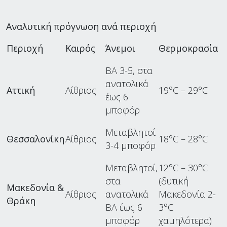
Αναλυτική πρόγνωση ανά περιοχή
Περιοχή
Καιρός
Άνεμοι
Θερμοκρασία
ΒΑ 3-5, στα
ανατολικά
Αττική
Αίθριος
19°C – 29°C
έως 6
μποφόρ
Μεταβλητοί
Θεσσαλονίκη
Αίθριος
18°C – 28°C
3-4 μποφόρ
Μεταβλητοί,
12°C – 30°C
στα
(δυτική
Μακεδονία &
Αίθριος
ανατολικά
Μακεδονία 2-
Θράκη
ΒΑ έως 6
3°C
μποφόρ
χαμηλότερα)