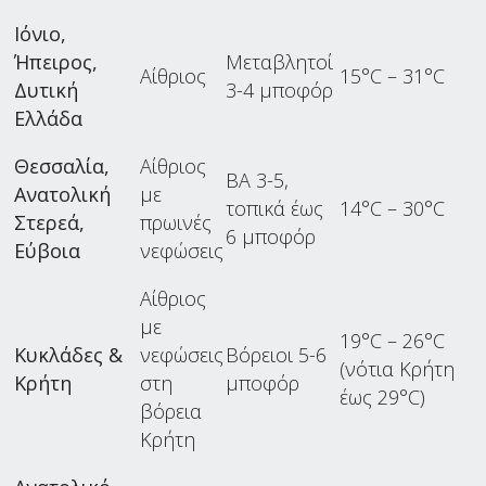
Ιόνιο,
Ήπειρος,
Μεταβλητοί
Αίθριος
15°C – 31°C
Δυτική
3-4 μποφόρ
Ελλάδα
Θεσσαλία,
Αίθριος
ΒΑ 3-5,
Ανατολική
με
τοπικά έως
14°C – 30°C
Στερεά,
πρωινές
6 μποφόρ
Εύβοια
νεφώσεις
Αίθριος
με
19°C – 26°C
Κυκλάδες &
νεφώσεις
Βόρειοι 5-6
(νότια Κρήτη
Κρήτη
στη
μποφόρ
έως 29°C)
βόρεια
Κρήτη