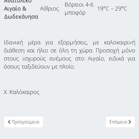
Ανατολικό
Βόρειοι 4-6
Αιγαίο &
Αίθριος
19°C – 29°C
μποφόρ
Δωδεκάνησα
Ιδανική μέρα για εξορμήσεις, με καλοκαιρινή
διάθεση και ήλιο σε όλη τη χώρα. Προσοχή μόνο
στους ισχυρούς ανέμους στο Αιγαίο, ειδικά για
όσους ταξιδεύουν με πλοίο.
Χ. Καλόκαιρος
Προηγούμενο άρθρο: Καβούρι: Ανεμοστρόβιλος σάρωσε παραθαλ
Επόμενο άρθρο
Προηγούμενο
Επόμενο