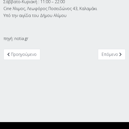
Σάββατο-Κυριακή : 11:00 – 22:00
Cine Άλιμος, Λεωφόρος Ποσειδώνος 43, Καλαμάκι
Υπό την αιγίδα του Δήμου Αλίμου
πηγή: notia.gr
Προηγούμενο άρθρο: Ώρα για ραντεβού στη ταράτσα της Νέας Σ
Επόμενο άρθρο
Προηγούμενο
Επόμενο