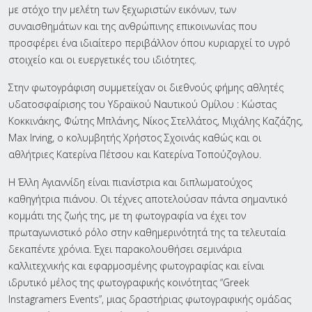
με στόχο την μελέτη των ξεχωριστών εικόνων, των
συναισθημάτων και της ανθρώπινης επικοινωνίας που
προσφέρει ένα ιδιαίτερο περιβάλλον όπου κυριαρχεί το υγρό
στοιχείο και οι ευεργετικές του ιδιότητες.
Στην φωτογράφιση συμμετείχαν οι διεθνούς φήμης αθλητές
υδατοσφαίρισης του Υδραϊκού Ναυτικού Ομίλου : Κώστας
Κοκκινάκης, Φώτης Μπλάνης, Νίκος Στελλάτος, Μιχάλης Καζάζης,
Max Irving, ο κολυμβητής Χρήστος Σχοινάς καθώς και οι
αθλήτριες Κατερίνα Πέτσου και Κατερίνα Τοπούζογλου.
Η Έλλη Αγιαννίδη είναι πιανίστρια και διπλωματούχος
καθηγήτρια πιάνου. Οι τέχνες αποτελούσαν πάντα σημαντικό
κομμάτι της ζωής της, με τη φωτογραφία να έχει τον
πρωταγωνιστικό ρόλο στην καθημερινότητά της τα τελευταία
δεκαπέντε χρόνια. Έχει παρακολουθήσει σεμινάρια
καλλιτεχνικής και εφαρμοσμένης φωτογραφίας και είναι
ιδρυτικό μέλος της φωτογραφικής κοινότητας “Greek
Instagramers Events”, μιας δραστήριας φωτογραφικής ομάδας