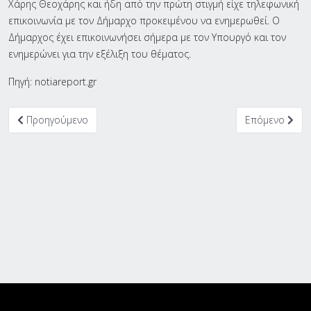
Χάρης Θεοχάρης και ήδη από την πρώτη στιγμή είχε τηλεφωνική
επικοινωνία με τον Δήμαρχο προκειμένου να ενημερωθεί. Ο
Δήμαρχος έχει επικοινωνήσει σήμερα με τον Υπουργό και τον
ενημερώνει για την εξέλιξη του θέματος.
Πηγή: notiareport.gr
Προηγούμενο άρθρο: Υπ. Οικονομικών: Προχωρούμε με ταχύτητα
Επόμενο άρθρο
Προηγούμενο
Επόμενο