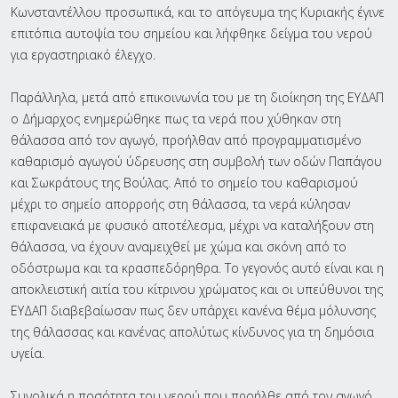
Κωνσταντέλλου προσωπικά, και το απόγευμα της Κυριακής έγινε
επιτόπια αυτοψία του σημείου και λήφθηκε δείγμα του νερού
για εργαστηριακό έλεγχο.
Παράλληλα, μετά από επικοινωνία του με τη διοίκηση της ΕΥΔΑΠ
ο Δήμαρχος ενημερώθηκε πως τα νερά που χύθηκαν στη
θάλασσα από τον αγωγό, προήλθαν από προγραμματισμένο
καθαρισμό αγωγού ύδρευσης στη συμβολή των οδών Παπάγου
και Σωκράτους της Βούλας. Από το σημείο του καθαρισμού
μέχρι το σημείο απορροής στη θάλασσα, τα νερά κύλησαν
επιφανειακά με φυσικό αποτέλεσμα, μέχρι να καταλήξουν στη
θάλασσα, να έχουν αναμειχθεί με χώμα και σκόνη από το
οδόστρωμα και τα κρασπεδόρηθρα. Το γεγονός αυτό είναι και η
αποκλειστική αιτία του κίτρινου χρώματος και οι υπεύθυνοι της
ΕΥΔΑΠ διαβεβαίωσαν πως δεν υπάρχει κανένα θέμα μόλυνσης
της θάλασσας και κανένας απολύτως κίνδυνος για τη δημόσια
υγεία.
Συνολικά η ποσότητα του νερού που προήλθε από τον αγωγό