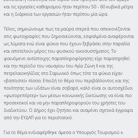
και τις εργασίες καθαρισμού ήταν περίπου 50 - 60 κυβικά μέτρα
και η διάρκεια των εργασιών ήταν περίπου μία ώρα.
Τέλος, σημειώνουμε πως τα μαύρα στερεά που απεικονίζονται
στις φωτογραφίες που δημοσιεύονται, εσφαλμένα αναφέρονται
ως λύματα ενώ είναι φύκια που έχουν ξεβράσει στην παραλία
και αποτελούν μέρος του φυσικού οικοσυστήματος. Το
φαινόμενο αντίστοιχης παραπληροφόρησης είχε παρατηρηθεί
και την περίοδο του ναυαγίου του Αγία Ζώνη ΙΙ και της
πετρελαιοκηλίδας στο Σαρωνικό όπως τότε τα φύκια είχαν
«βαπτιστεί» πίσσα. Επειδή το θέμα του περιβάλλοντος και της
ποιότητας των υδάτων είναι σοβαρό, καλό είναι οι αυτοσχέδιοι
«φωτορεπόρτερ» των μέσων κοινωνικής δικτύωσης να είναι πιο
προσεκτικοί και να μην παραπληροφορούν του χρήστες του
διαδικτύου. Ο Δήμος έχει ζητήσει και αναμένει σχετικά έγγραφα
από την ΕΥΔΑΠ για το περιστατικό.
Για το θέμα ενδιαφέρθηκε άμεσα ο Υπουργός Τουρισμού κ.