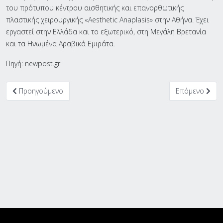
του πρότυπου κέντρου αισθητικής και επανορθωτικής
πλαστικής χειρουργικής «Aesthetic Anaplasis» στην Αθήνα. Έχει
εργαστεί στην Ελλάδα και το εξωτερικό, στη Μεγάλη Βρετανία
και τα Ηνωμένα Αραβικά Εμιράτα.
Πηγή: newpost.gr
Προηγούμενο άρθρο: Kυριακή 8 Σεπτεμβρίου: Προϊόντα χωρίς μ
Επόμενο άρθρ
Προηγούμενο
Επόμενο