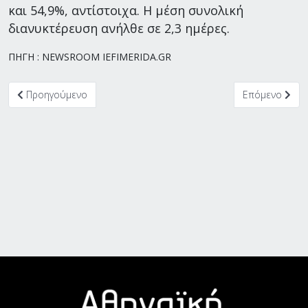
και 54,9%, αντίστοιχα. Η μέση συνολική
διανυκτέρευση ανήλθε σε 2,3 ημέρες.
ΠΗΓΗ : NEWSROOM IEFIMERIDA.GR
Προηγούμενο άρθρο: “Πράσινο φως” για την τουριστική επένδυση
Επόμενο άρθρο
Προηγούμενο
Επόμενο