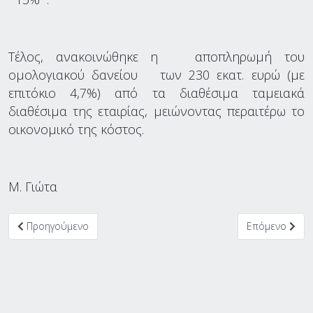
Τέλος, ανακοινώθηκε η αποπληρωμή του
ομολογιακού δανείου των 230 εκατ. ευρώ (με
επιτόκιο 4,7%) από τα διαθέσιμα ταμειακά
διαθέσιμα της εταιρίας, μειώνοντας περαιτέρω το
οικονομικό της κόστος.
M. Γιώτα
Προηγούμενο άρθρο: Η πρόκληση της Ποσειδώνος: To υπερκείμε
Επόμενο άρθρο
Προηγούμενο
Επόμενο