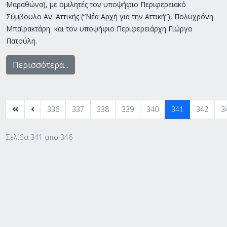
Μαραθώνα), με ομιλητές τον υποψήφιο Περιφερειακό
Σύμβουλο Αν. Αττικής (“Νέα Αρχή για την Αττική”), Πολυχρόνη
Μπαϊρακτάρη και τον υποψήφιο Περιφερειάρχη Γιώργο
Πατούλη.
Περισσότερα...
336
337
338
339
340
341
342
3
Σελίδα 341 από 346