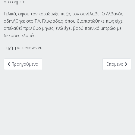
στο σημείο.
Τελικά, αφού τον καταδίωξε πεζό, τον συνέλαβε. Ο Αλβανός
οδηγήθηκε στο Τ.Α. Γλυφάδας, όπου διαπιστώθηκε πως είχε
απελαθεί πριν δυο μήνες, ενώ έχει βαρύ ποινικό μητρώο με
δεκάδες κλοπές.
Πηγή: policenews.eu
Προηγούμενο άρθρο: Όλοι οι δρόμοι οδηγούν στη Γλυφάδα: Συ
Επόμενο άρθρο
Προηγούμενο
Επόμενο