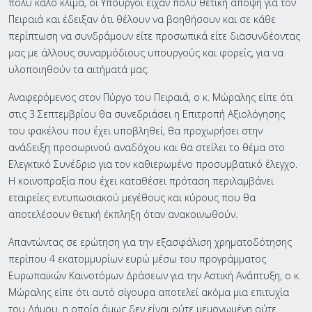
πολύ καλό κλίμα, οι Υπουργοί είχαν πολύ θετική άποψη για τον
Πειραιά και έδειξαν ότι θέλουν να βοηθήσουν και σε κάθε
περίπτωση να συνδράμουν είτε προσωπικά είτε διασυνδέοντας
μας με άλλους συναρμόδιους υπουργούς και φορείς, για να
υλοποιηθούν τα αιτήματά μας.
Αναφερόμενος στον Πύργο του Πειραιά, ο κ. Μώραλης είπε ότι
στις 3 Σεπτεμβρίου θα συνεδριάσει η Επιτροπή Αξιολόγησης
του φακέλου που έχει υποβληθεί, θα προχωρήσει στην
ανάδειξη προσωρινού αναδόχου και θα στείλει το θέμα στο
Ελεγκτικό Συνέδριο για τον καθιερωμένο προσυμβατικό έλεγχο.
Η κοινοπραξία που έχει καταθέσει πρόταση περιλαμβάνει
εταιρείες εντυπωσιακού μεγέθους και κύρους που θα
αποτελέσουν θετική έκπληξη όταν ανακοινωθούν.
Απαντώντας σε ερώτηση για την εξασφάλιση χρηματοδότησης
περίπου 4 εκατομμυρίων ευρώ μέσω του προγράμματος
Ευρωπαϊκών Καινοτόμων Δράσεων για την Αστική Ανάπτυξη, ο κ.
Μώραλης είπε ότι αυτό σίγουρα αποτελεί ακόμα μια επιτυχία
του Δήμου, η οποία όμως δεν είναι ούτε μεμονωμένη ούτε