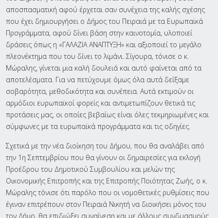
αποσπασματική αφού έρχεται σαν συνέχεια της καλής σχέσης
που έχει δημιουργήσει ο Δήμος του Πειραιά με τα Ευρωπαϊκά
Προγράμματα, αφού δίνει βάση στην καινοτομία, υλοποιεί
δράσεις όπως η «ΓΑΛΑΖΙΑ ΑΝΑΠΤΥΞΗ» και αξιοποιεί το μεγάλο
πλεονέκτημα που του δίνει το λιμάνι. Σίγουρα, τόνισε ο κ.
Μώραλης, γίνεται μια καλή δουλειά και αυτό φαίνεται από τα
αποτελέσματα. Για να πετύχουμε όμως όλα αυτά δείξαμε
σοβαρότητα, μεθοδικότητα και συνέπεια. Αυτά εκτιμούν οι
αρμόδιοι ευρωπαϊκοί φορείς και αντιμετωπίζουν θετικά τις
προτάσεις μας, οι οποίες βεβαίως είναι όλες τεκμηριωμένες και
σύμφωνες με τα ευρωπαϊκά προγράμματα και τις οδηγίες.
Σχετικά με την νέα διοίκηση του Δήμου, που θα αναλάβει από
την 1η Σεπτεμβρίου που θα γίνουν οι δημαιρεσίες για εκλογή
Προέδρου του Δημοτικού Συμβουλίου και μελών της
Οικονομικής Επιτροπής και της Επιτροπής Ποιότητας Ζωής, ο κ.
Μώραλης τόνισε ότι παρόλο που οι νομοθετικές ρυθμίσεις που
έγιναν επιτρέπουν στον Πειραιά Νικητή να διοικήσει μόνος του
τον Δήμο, θα επιδιώξει συναίνεση και με άλλους συνδυασμούς