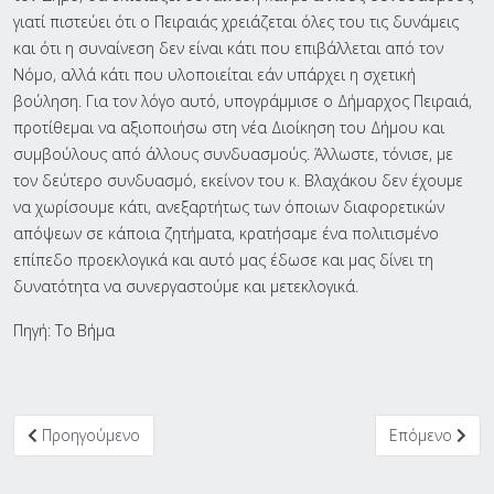
γιατί πιστεύει ότι ο Πειραιάς χρειάζεται όλες του τις δυνάμεις
και ότι η συναίνεση δεν είναι κάτι που επιβάλλεται από τον
Νόμο, αλλά κάτι που υλοποιείται εάν υπάρχει η σχετική
βούληση. Για τον λόγο αυτό, υπογράμμισε ο Δήμαρχος Πειραιά,
προτίθεμαι να αξιοποιήσω στη νέα Διοίκηση του Δήμου και
συμβούλους από άλλους συνδυασμούς. Άλλωστε, τόνισε, με
τον δεύτερο συνδυασμό, εκείνον του κ. Βλαχάκου δεν έχουμε
να χωρίσουμε κάτι, ανεξαρτήτως των όποιων διαφορετικών
απόψεων σε κάποια ζητήματα, κρατήσαμε ένα πολιτισμένο
επίπεδο προεκλογικά και αυτό μας έδωσε και μας δίνει τη
δυνατότητα να συνεργαστούμε και μετεκλογικά.
Πηγή: Το Βήμα
Προηγούμενο άρθρο: Εθελοντική αιμοδοσία στον Πειραιά στις 1
Επόμενο άρθρ
Προηγούμενο
Επόμενο