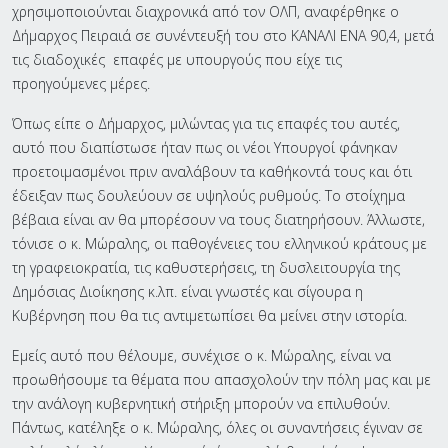
χρησιμοποιούνται διαχρονικά από τον ΟΛΠ, αναφέρθηκε ο
Δήμαρχος Πειραιά σε συνέντευξή του στο ΚΑΝΑΛΙ ΕΝΑ 90,4, μετά
τις διαδοχικές επαφές με υπουργούς που είχε τις
προηγούμενες μέρες.
Όπως είπε ο Δήμαρχος, μιλώντας για τις επαφές του αυτές,
αυτό που διαπίστωσε ήταν πως οι νέοι Υπουργοί φάνηκαν
προετοιμασμένοι πριν αναλάβουν τα καθήκοντά τους και ότι
έδειξαν πως δουλεύουν σε υψηλούς ρυθμούς. Το στοίχημα
βέβαια είναι αν θα μπορέσουν να τους διατηρήσουν. Άλλωστε,
τόνισε ο κ. Μώραλης, οι παθογένειες του ελληνικού κράτους με
τη γραφειοκρατία, τις καθυστερήσεις, τη δυσλειτουργία της
Δημόσιας Διοίκησης κ.λπ. είναι γνωστές και σίγουρα η
Κυβέρνηση που θα τις αντιμετωπίσει θα μείνει στην ιστορία.
Εμείς αυτό που θέλουμε, συνέχισε ο κ. Μώραλης, είναι να
προωθήσουμε τα θέματα που απασχολούν την πόλη μας και με
την ανάλογη κυβερνητική στήριξη μπορούν να επιλυθούν.
Πάντως, κατέληξε ο κ. Μώραλης, όλες οι συναντήσεις έγιναν σε